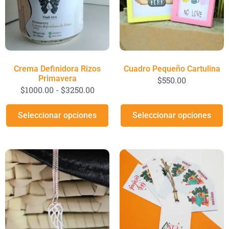
Crema Definidora Rizos
Cuadro Pequeño Cartulina
Primavera
$
550.00
$
1000.00
-
$
3250.00
Seleccionar opciones
Seleccionar opciones