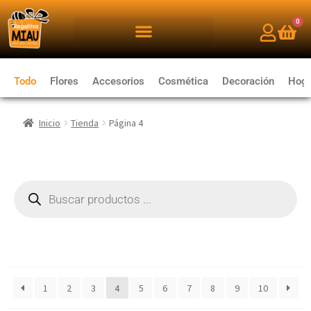
0
Todo
Flores
Accesorios
Cosmética
Decoración
Hoga
Inicio
Tienda
Página 4
1
2
3
4
5
6
7
8
9
10