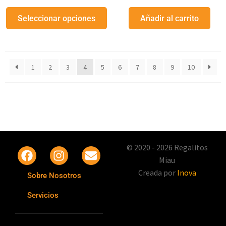
Seleccionar opciones
Añadir al carrito
1
2
3
4
5
6
7
8
9
10
© 2020 - 2026 Regalitos
Miau
Creada por
Inova
Sobre Nosotros
Servicios