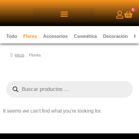
0
Todo
Flores
Accesorios
Cosmética
Decoración
H
Inicio
Flores
It seems we can't find what you're looking for.