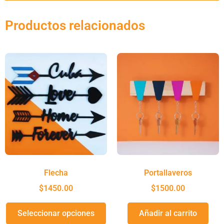
Productos relacionados
Flecha
Portallaveros
$
1450.00
$
1500.00
Seleccionar opciones
Añadir al carrito