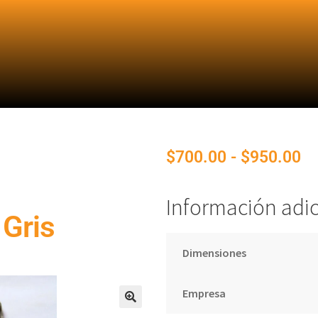
$
700.00
-
$
950.00
Información adic
Gris
Dimensiones
Empresa