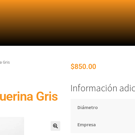
a Gris
$
850.00
Información adic
uerina Gris
Diámetro
Empresa