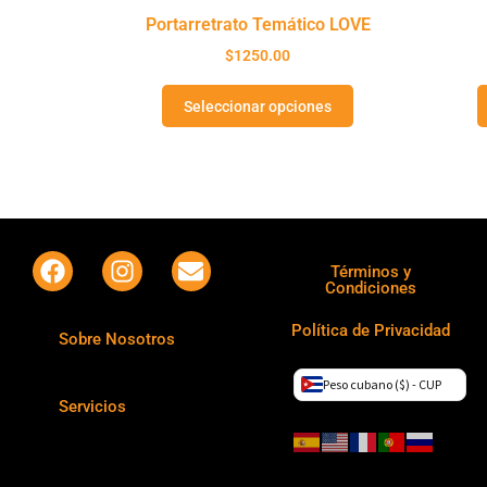
Portarretrato Temático LOVE
$
1250.00
Seleccionar opciones
Términos y
Condiciones
Política de Privacidad
Sobre Nosotros
Peso cubano ($) - CUP
Servicios