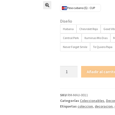
Peso cubano ($) - CUP
Diseño
Habana
Chevrolet Rojo
Good Vib
Central Perk
Iluminas Mis Dias
M
Never Forget Smile
Te Quiero Papa
Añadir al carrit
SKU
RM-MAU-0011
Categorías
Coleccionables
,
Deco
Etiquetas
coleccion
,
decoracion
,