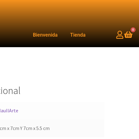
0
Bienvenida
Tienda
ional
aullArte
cm x 7cm Y 7cm x 5.5 cm