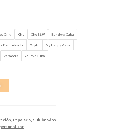
es Only
Che
Che B&W
Bandera Cuba
e Derrito Por Ti
Mojito
My Happy Place
Varadero
Yo Love Cuba
o
ración
,
Papelería
,
Sublimados
personalizar