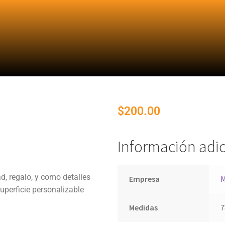
$
200.00
Información adic
d, regalo, y como detalles
Empresa
M
perficie personalizable
Medidas
7