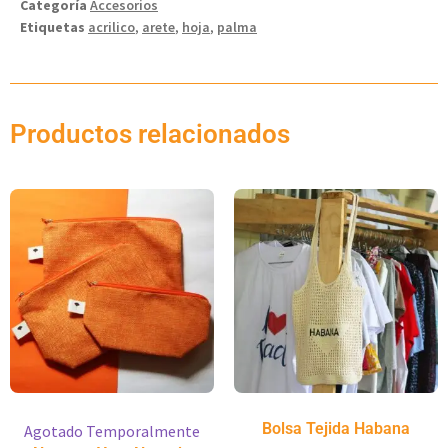
Categoría
Accesorios
Etiquetas
acrilico
,
arete
,
hoja
,
palma
Productos relacionados
Bolsa Tejida Habana
Agotado Temporalmente