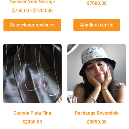
Neceser Yute Naranja
$
7000.00
$
750.00
-
$
1200.00
Seleccionar opciones
Añadir al carrito
Cadena Plata Fina
Pachanga Reversible
$
2000.00
$
3850.00