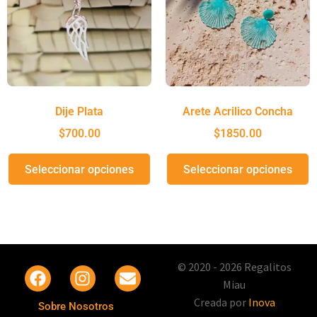
Dije Plata
Arete Acrilico Concha
$
700.00
$
1850.00
Seleccionar opciones
Seleccionar opciones
© 2020 - 2026 Regalitos
Miau
Creada por
Inova
Sobre Nosotros