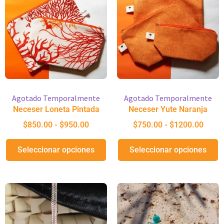
Agotado Temporalmente
Agotado Temporalmente
Neceser Loneta Pintada
Neceser Yute Naranja
$
850.00
-
$
950.00
$
750.00
-
$
1200.00
Seleccionar opciones
Seleccionar opciones