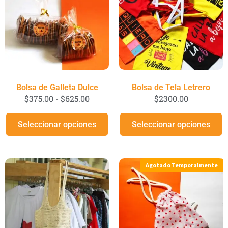
Bolsa de Galleta Dulce
Bolsa de Tela Letrero
$
375.00
-
$
625.00
$
2300.00
Seleccionar opciones
Seleccionar opciones
Agotado Temporalmente