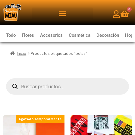
0
Todo
Flores
Accesorios
Cosmética
Decoración
Hoga
Inicio
Productos etiquetados “bolsa”
Agotado Temporalmente