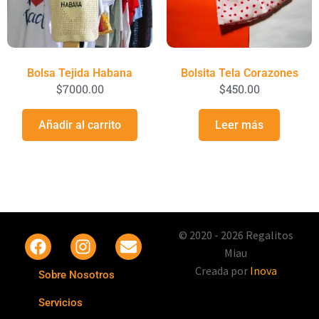
Bolsa Tejida Habana
Bolsita Tela Corazones
$
7000.00
$
450.00
Añadir al carrito
Leer más
© 2020 - 2026 Regalitos
Miau
Creada por
Inova
Sobre Nosotros
Servicios