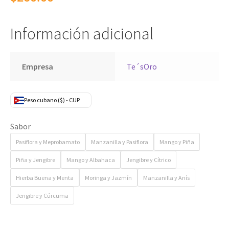
Información adicional
Empresa
Te´sOro
Peso cubano ($) - CUP
Sabor
Pasiflora y Meprobamato
Manzanilla y Pasiflora
Mango y Piña
Piña y Jengibre
Mango y Albahaca
Jengibre y Cítrico
Hierba Buena y Menta
Moringa y Jazmín
Manzanilla y Anís
Jengibre y Cúrcuma