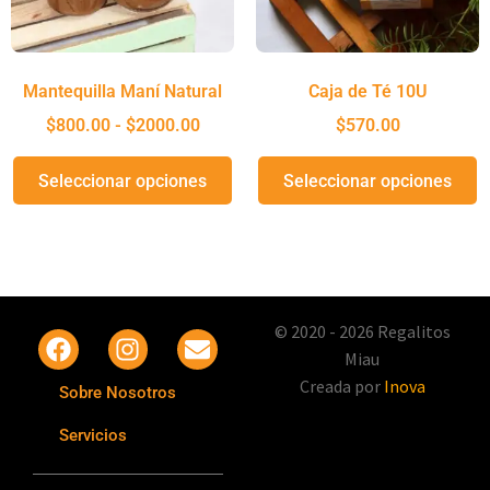
Mantequilla Maní Natural
Caja de Té 10U
$
800.00
-
$
2000.00
$
570.00
Seleccionar opciones
Seleccionar opciones
© 2020 - 2026 Regalitos
Miau
Creada por
Inova
Sobre Nosotros
Servicios