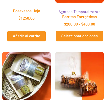
Posavasos Hoja
Agotado Temporalmente
Barritas Energéticas
$
1250.00
$
200.00
-
$
400.00
Añadir al carrito
Seleccionar opciones