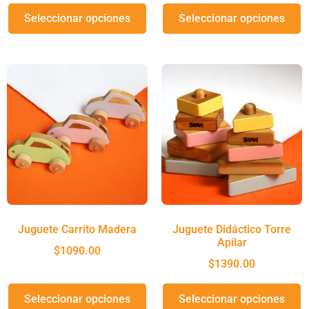
Seleccionar opciones
Seleccionar opciones
Juguete Carrito Madera
Juguete Didáctico Torre
Apilar
$
1090.00
$
1390.00
Seleccionar opciones
Seleccionar opciones