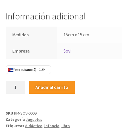
Información adicional
Medidas
15cm x 15 cm
Empresa
Sovi
Peso cubano ($) - CUP
Añadir al carrito
SKU
RM-SOV-0009
Categoría
Juguetes
Etiquetas
didáctico
,
infancia
,
libro