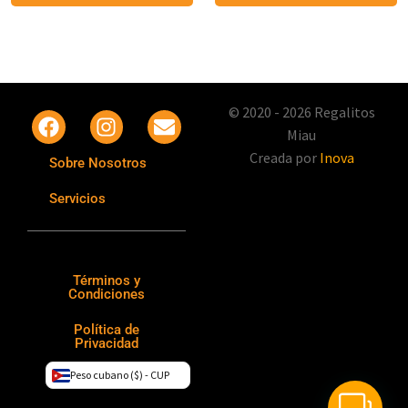
© 2020 - 2026 Regalitos
Miau
Creada por
Inova
Sobre Nosotros
Servicios
Términos y
Condiciones
Política de
Privacidad
Peso cubano ($) - CUP