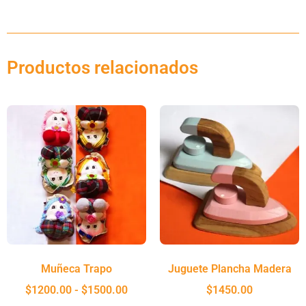
Productos relacionados
Muñeca Trapo
Juguete Plancha Madera
$
1200.00
-
$
1500.00
$
1450.00