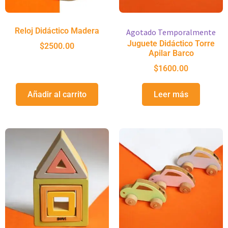
Reloj Didáctico Madera
Agotado Temporalmente
Juguete Didáctico Torre
$
2500.00
Apilar Barco
$
1600.00
Añadir al carrito
Leer más