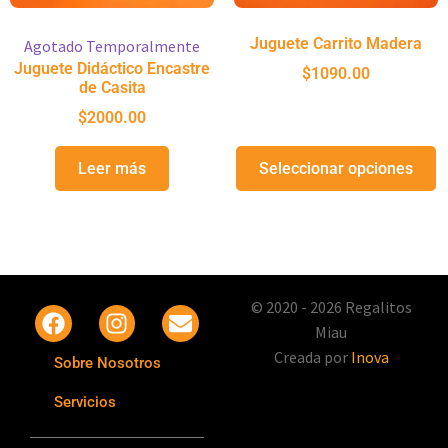
Juguete Carrito Madera
Agotado Temporalmente
Juguete Didáctico Encastre
$
1090.00
de Casita
$
2000.00
Leer más
Seleccionar opciones
© 2020 - 2026 Regalitos
Miau
Creada por
Inova
Sobre Nosotros
Servicios