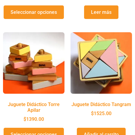
Seleccionar opciones
Leer más
Juguete Didáctico Torre
Juguete Didáctico Tangram
Apilar
$
1525.00
$
1390.00
Seleccionar opciones
Añadir al carrito