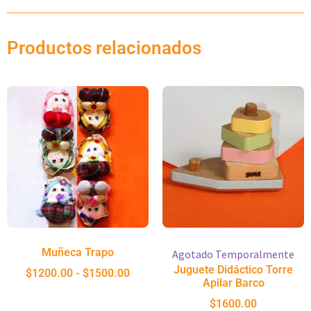
Productos relacionados
Muñeca Trapo
Agotado Temporalmente
Juguete Didáctico Torre
$
1200.00
-
$
1500.00
Apilar Barco
$
1600.00