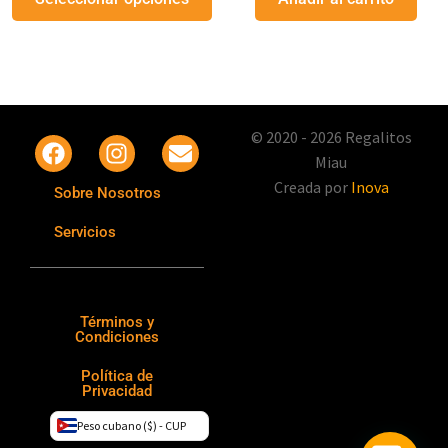
© 2020 - 2026 Regalitos
Miau
Creada por
Inova
Sobre Nosotros
Servicios
Términos y
Condiciones
Política de
Privacidad
Peso cubano ($) - CUP