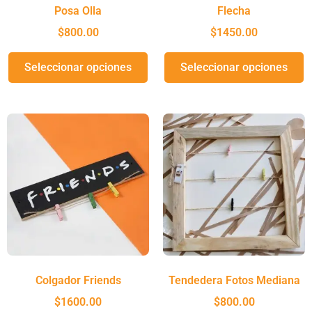
Posa Olla
Flecha
$
800.00
$
1450.00
Seleccionar opciones
Seleccionar opciones
Colgador Friends
Tendedera Fotos Mediana
$
1600.00
$
800.00