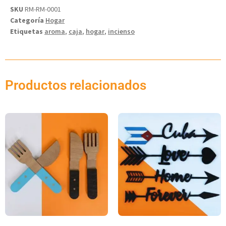
SKU
RM-RM-0001
Categoría
Hogar
Etiquetas
aroma
,
caja
,
hogar
,
incienso
Productos relacionados