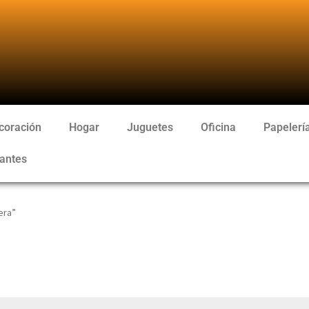
coración
Hogar
Juguetes
Oficina
Papelerí
antes
era”