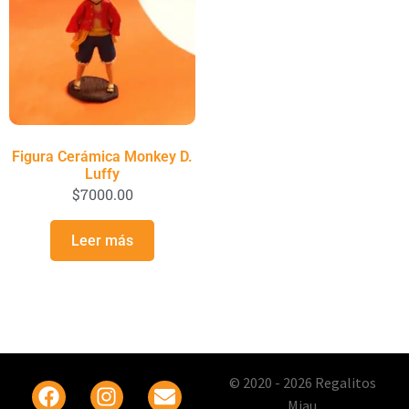
Figura Cerámica Monkey D.
Luffy
$
7000.00
Leer más
© 2020 - 2026 Regalitos
Miau