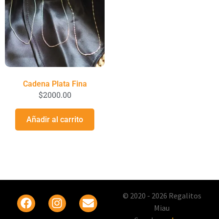
Cadena Plata Fina
$
2000.00
Añadir al carrito
© 2020 - 2026 Regalitos
Miau