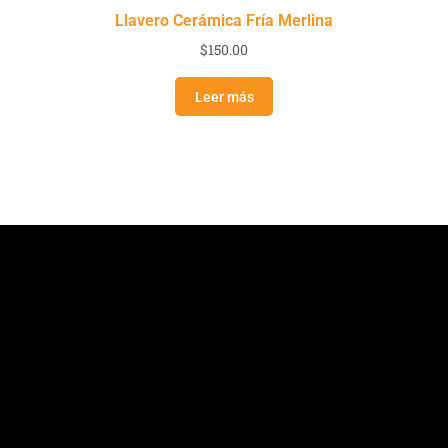
Llavero Cerámica Fría Merlina
$
150.00
Leer más