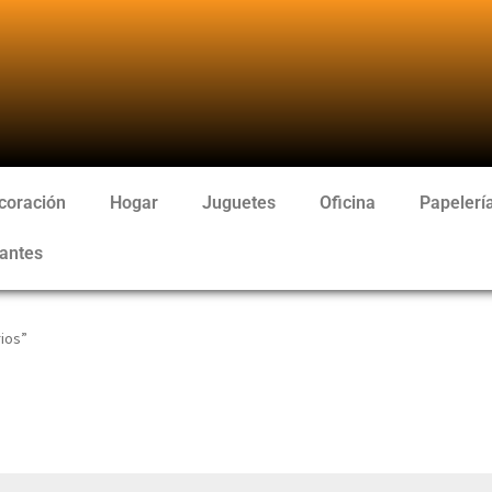
coración
Hogar
Juguetes
Oficina
Papelerí
antes
ios”