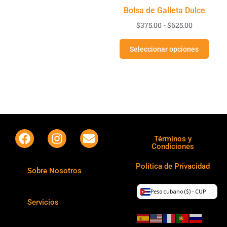
Bolsa de Galleta Dulce
$
375.00
-
$
625.00
Seleccionar opciones
Términos y
Condiciones
Política de Privacidad
Sobre Nosotros
Peso cubano ($) - CUP
Servicios