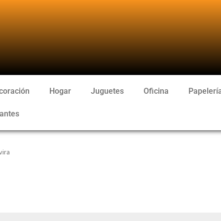
coración
Hogar
Juguetes
Oficina
Papelerí
antes
vira