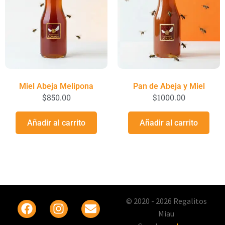
Miel Abeja Melipona
Pan de Abeja y Miel
$
850.00
$
1000.00
Añadir al carrito
Añadir al carrito
© 2020 - 2026 Regalitos
Miau