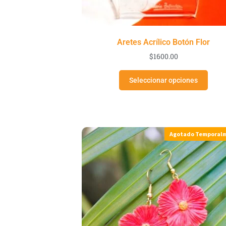
Aretes Acrílico Botón Flor
$
1600.00
Seleccionar opciones
Agotado Temporal