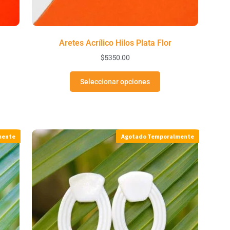
Aretes Acrílico Hilos Plata Flor
$
5350.00
Seleccionar opciones
mente
Agotado Temporalmente