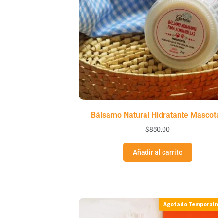
Bálsamo Natural Hidratante Mascot
$
850.00
Añadir al carrito
Agotado Temporal