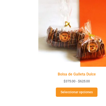
Bolsa de Galleta Dulce
$
375.00
-
$
625.00
Seleccionar opciones