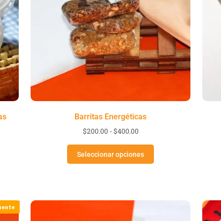
as
Barritas Energéticas
$
200.00
-
$
400.00
Seleccionar opciones
mente