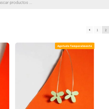
1
2
Agotado Temporalmente