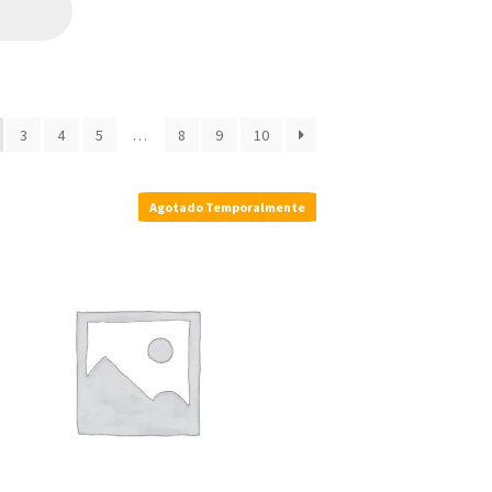
3
4
5
…
8
9
10
Agotado Temporalmente