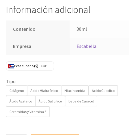
Información adicional
Contenido
30ml
Empresa
Escabella
Peso cubano ($) - CUP
Tipo
Colágeno
Ácido Hialurónico
Niacinamida
Ácido Glicolico
Ácido Azelaico
Ácido Salicílico
Baba de Caracol
Ceramidas y Vitamina E