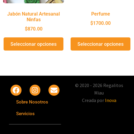
Jabón Natural Artesanal
Perfume
Ninfas
$
1700.00
$
870.00
Seleccionar opciones
Seleccionar opciones
© 2020 - 2026 Regalitos
Miau
Creada por
Inova
Sobre Nosotros
Servicios