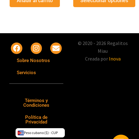
Añadir al carrito
Seleccionar opciones
© 2020 - 2026 Regalitos
Miau
Creada por
Inova
Sobre Nosotros
Servicios
Términos y
Condiciones
Política de
Privacidad
Peso cubano ($) - CUP