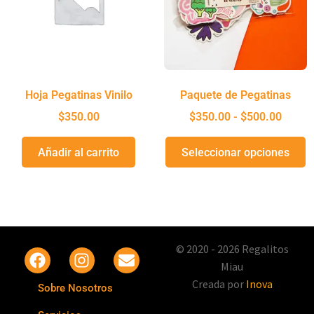
Hoja Pegatinas Vinilo
Paquete de Pegatinas
$
350.00
$
350.00
-
$
500.00
Añadir al carrito
Seleccionar opciones
© 2020 - 2026 Regalitos
Miau
Creada por
Inova
Sobre Nosotros